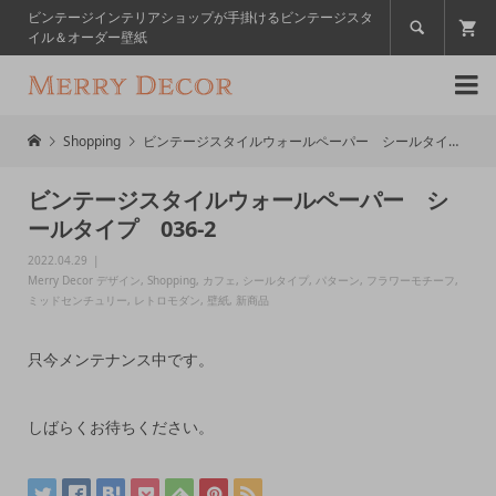
ビンテージインテリアショップが手掛けるビンテージスタ

イル＆オーダー壁紙

Shopping
ビンテージスタイルウォールペーパー シールタイプ 036-2
ビンテージスタイルウォールペーパー シ
ールタイプ 036-2
2022.04.29
Merry Decor デザイン
,
Shopping
,
カフェ
,
シールタイプ
,
パターン
,
フラワーモチーフ
,
ミッドセンチュリー
,
レトロモダン
,
壁紙
,
新商品
只今メンテナンス中です。
しばらくお待ちください。