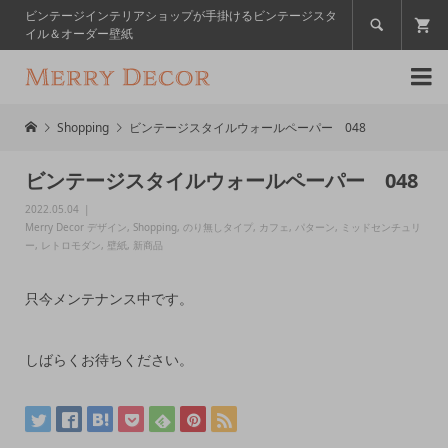
ビンテージインテリアショップが手掛けるビンテージスタ

イル＆オーダー壁紙

Shopping
ビンテージスタイルウォールペーパー 048
ビンテージスタイルウォールペーパー 048
2022.05.04
Merry Decor デザイン
,
Shopping
,
のり無しタイプ
,
カフェ
,
パターン
,
ミッドセンチュリ
ー
,
レトロモダン
,
壁紙
,
新商品
只今メンテナンス中です。
しばらくお待ちください。