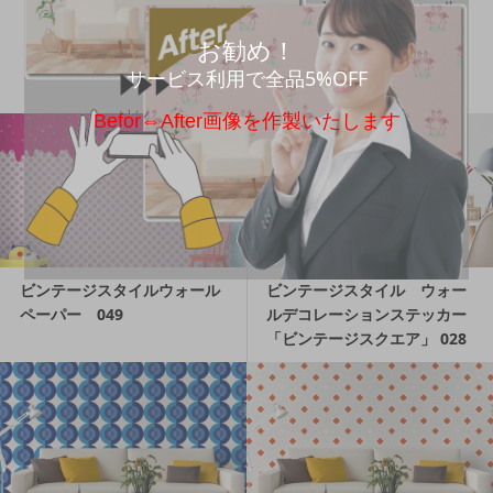
ビンテージスタイルウォール
ビンテージスタイルウォール
ペーパー 061
ペーパー シールタイプ 07
お勧め！
8
サービス利用で全品5%OFF
Befor⇔After画像を作製いたします
ビンテージスタイルウォール
ビンテージスタイル ウォー
ペーパー 049
ルデコレーションステッカー
「ビンテージスクエア」 028