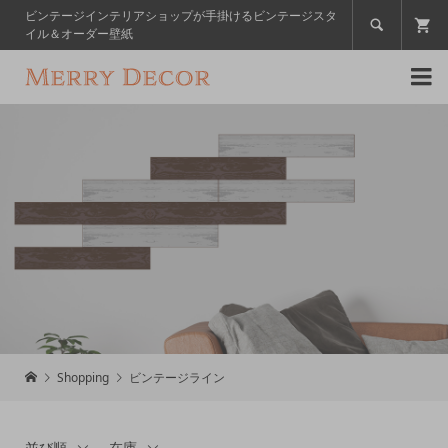
ビンテージインテリアショップが手掛けるビンテージスタ

イル＆オーダー壁紙

Shopping
ビンテージライン
並び順
在庫