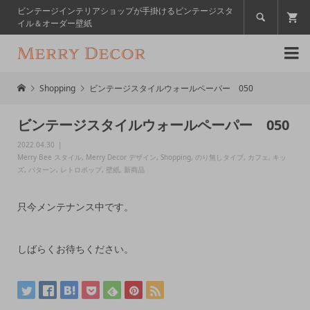
ビンテージインテリアショップが手掛けるビンテージスタ

イル＆オーダー壁紙

Shopping
ビンテージスタイルウォールペーパー 050
ビンテージスタイルウォールペーパー 050
2022.04.30
Merry Bee スタイル
,
Merry Decor デザイン
,
Shopping
,
のり無しタイプ
,
カフェ
,
キッ
ズ
,
パターン
,
レトロポップ
,
壁紙
,
新商品
只今メンテナンス中です。
しばらくお待ちください。