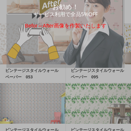
ペーパー 040
ペーパー シールタイプ 07
お勧め！
6
サービス利用で全品5%OFF
Befor⇔After画像を作製いたします
ビンテージスタイルウォール
ビンテージスタイルウォール
ペーパー 053
ペーパー 095
ビンテージスタイルウォール
ビンテージスタイルウォール